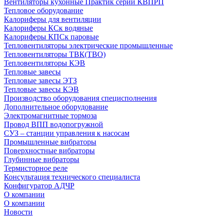
Вентиляторы кухонные Практик серии КВПРП
Тепловое оборудование
Калориферы для вентиляции
Калориферы КСк водяные
Калориферы КПСк паровые
Тепловентиляторы электрические промышленные
Тепловентиляторы ТВК(ТВО)
Тепловентиляторы КЭВ
Тепловые завесы
Тепловые завесы ЭТЗ
Тепловые завесы КЭВ
Производство оборудования специсполнения
Дополнительное оборудование
Электромагнитные тормоза
Провод ВПП водопогружной
СУЗ – станции управления к насосам
Промышленные вибраторы
Поверхностные вибраторы
Глубинные вибраторы
Термисторное реле
Консультация технического специалиста
Конфигуратор АДЧР
О компании
О компании
Новости