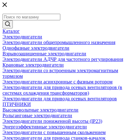
Каталог
Электродвигатели
Электродвигатели общепромышленного назначения
Однофазные электродвигатели
Взрывозащищенные электродвигатели
Электродвигатели АДЧР для частотного регулирования
Крановые электродвигатели
Электродвигатели со встроенным электромагнитным
тормозом
Электродвигатели асинхронные с фазным ротором
Электродвигатели для привода осевых вентиляторов (в
системах охлаждения трансформаторов)
Электродвигатели для привода осевых вентиляторов
ПТИЧНИКИ
Высоковольтные электродвигатели
Рольганговые электродвигатели
Электродвигатели пониженной высоты (IP23)
Энергоэффективные электродвигатели
Электродвигатели с повышенным скольжением
Электродвигатели для привода станков-качалок