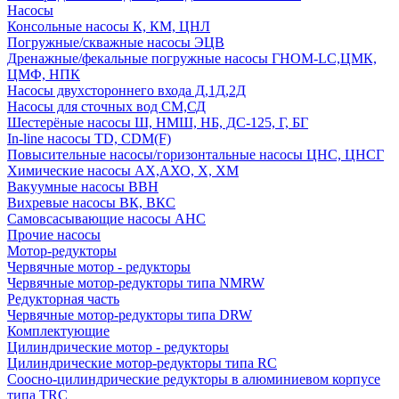
Насосы
Консольные насосы К, КМ, ЦНЛ
Погружные/скважные насосы ЭЦВ
Дренажные/фекальные погружные насосы ГНОМ-LC,ЦМК,
ЦМФ, НПК
Насосы двухстороннего входа Д,1Д,2Д
Насосы для сточных вод СМ,СД
Шестерёные насосы Ш, НМШ, НБ, ДС-125, Г, БГ
In-line насосы TD, CDM(F)
Повысительные насосы/горизонтальные насосы ЦНС, ЦНСГ
Химические насосы АХ,АХО, Х, ХМ
Вакуумные насосы ВВН
Вихревые насосы ВК, ВКС
Самовсасывающие насосы АНС
Прочие насосы
Мотор-редукторы
Червячные мотор - редукторы
Червячные мотор-редукторы типа NMRW
Редукторная часть
Червячные мотор-редукторы типа DRW
Комплектующие
Цилиндрические мотор - редукторы
Цилиндрические мотор-редукторы типа RC
Соосно-цилиндрические редукторы в алюминиевом корпусе
типа TRC