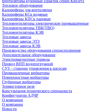
Вентиляторы кухонные Практик серии КВПРП
Тепловое оборудование
Калориферы для вентиляции
Калориферы КСк водяные
Калориферы КПСк паровые
Тепловентиляторы электрические промышленные
Тепловентиляторы ТВК(ТВО)
Тепловентиляторы КЭВ
Тепловые завесы
Тепловые завесы ЭТЗ
Тепловые завесы КЭВ
Производство оборудования специсполнения
Дополнительное оборудование
Электромагнитные тормоза
Провод ВПП водопогружной
СУЗ – станции управления к насосам
Промышленные вибраторы
Поверхностные вибраторы
Глубинные вибраторы
Термисторное реле
Консультация технического специалиста
Конфигуратор АДЧР
О компании
О компании
Новости