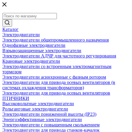
Каталог
Электродвигатели
Электродвигатели общепромышленного назначения
Однофазные электродвигатели
Взрывозащищенные электродвигатели
Электродвигатели АДЧР для частотного регулирования
Крановые электродвигатели
Электродвигатели со встроенным электромагнитным
тормозом
Электродвигатели асинхронные с фазным ротором
Электродвигатели для привода осевых вентиляторов (в
системах охлаждения трансформаторов)
Электродвигатели для привода осевых вентиляторов
ПТИЧНИКИ
Высоковольтные электродвигатели
Рольганговые электродвигатели
Электродвигатели пониженной высоты (IP23)
Энергоэффективные электродвигатели
Электродвигатели с повышенным скольжением
Электродвигатели для привода станков-качалок