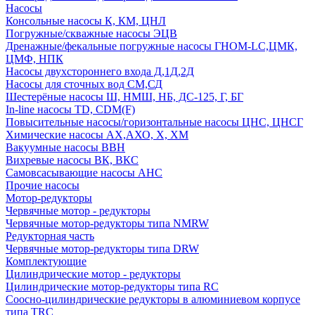
Насосы
Консольные насосы К, КМ, ЦНЛ
Погружные/скважные насосы ЭЦВ
Дренажные/фекальные погружные насосы ГНОМ-LC,ЦМК,
ЦМФ, НПК
Насосы двухстороннего входа Д,1Д,2Д
Насосы для сточных вод СМ,СД
Шестерёные насосы Ш, НМШ, НБ, ДС-125, Г, БГ
In-line насосы TD, CDM(F)
Повысительные насосы/горизонтальные насосы ЦНС, ЦНСГ
Химические насосы АХ,АХО, Х, ХМ
Вакуумные насосы ВВН
Вихревые насосы ВК, ВКС
Самовсасывающие насосы АНС
Прочие насосы
Мотор-редукторы
Червячные мотор - редукторы
Червячные мотор-редукторы типа NMRW
Редукторная часть
Червячные мотор-редукторы типа DRW
Комплектующие
Цилиндрические мотор - редукторы
Цилиндрические мотор-редукторы типа RC
Соосно-цилиндрические редукторы в алюминиевом корпусе
типа TRC