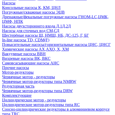
Насосы
Консольные насосы К, КМ, ЦНЛ
Погружные/скважные насосы ЭЦВ
Дренажные/фекальные погружные насосы ГНОМ-LC,ЦМК,
ЦМФ, НПК
Насосы двухстороннего входа Д,1Д,2Д
Насосы для сточных вод СМ,СД
Шестерёные насосы Ш, НМШ, НБ, ДС-125, Г, БГ
In-line насосы TD, CDM(F)
Повысительные насосы/горизонтальные насосы ЦНС, ЦНСГ
Химические насосы АХ,АХО, Х, ХМ
Вакуумные насосы ВВН
Вихревые насосы ВК, ВКС
Самовсасывающие насосы АНС
Прочие насосы
Мотор-редукторы
Червячные мотор - редукторы
Червячные мотор-редукторы типа NMRW
Редукторная часть
Червячные мотор-редукторы типа DRW
Комплектующие
Цилиндрические мотор - редукторы
Цилиндрические мотор-редукторы типа RC
Соосно-цилиндрические редукторы в алюминиевом корпусе
типа TRC