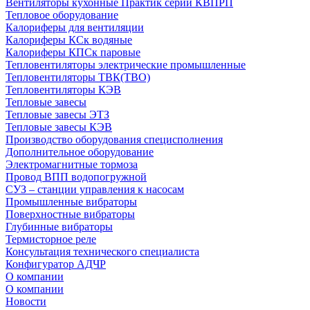
Вентиляторы кухонные Практик серии КВПРП
Тепловое оборудование
Калориферы для вентиляции
Калориферы КСк водяные
Калориферы КПСк паровые
Тепловентиляторы электрические промышленные
Тепловентиляторы ТВК(ТВО)
Тепловентиляторы КЭВ
Тепловые завесы
Тепловые завесы ЭТЗ
Тепловые завесы КЭВ
Производство оборудования специсполнения
Дополнительное оборудование
Электромагнитные тормоза
Провод ВПП водопогружной
СУЗ – станции управления к насосам
Промышленные вибраторы
Поверхностные вибраторы
Глубинные вибраторы
Термисторное реле
Консультация технического специалиста
Конфигуратор АДЧР
О компании
О компании
Новости