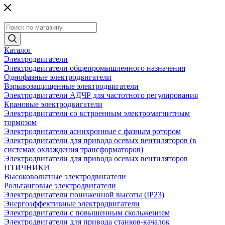
Каталог
Электродвигатели
Электродвигатели общепромышленного назначения
Однофазные электродвигатели
Взрывозащищенные электродвигатели
Электродвигатели АДЧР для частотного регулирования
Крановые электродвигатели
Электродвигатели со встроенным электромагнитным
тормозом
Электродвигатели асинхронные с фазным ротором
Электродвигатели для привода осевых вентиляторов (в
системах охлаждения трансформаторов)
Электродвигатели для привода осевых вентиляторов
ПТИЧНИКИ
Высоковольтные электродвигатели
Рольганговые электродвигатели
Электродвигатели пониженной высоты (IP23)
Энергоэффективные электродвигатели
Электродвигатели с повышенным скольжением
Электродвигатели для привода станков-качалок